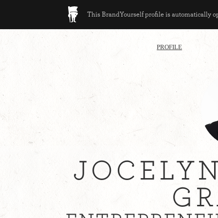
This BrandYourself profile is automatically 
PROFILE
JOCELYN
GR